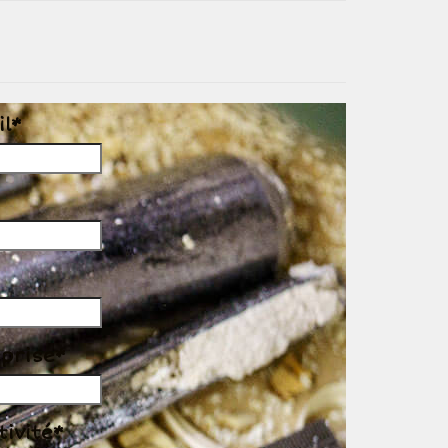
l*
eprise*
ivité*