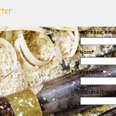
tter
Adresse emai
Nom*
Prénom*
Société/Entr
Domaine d'act