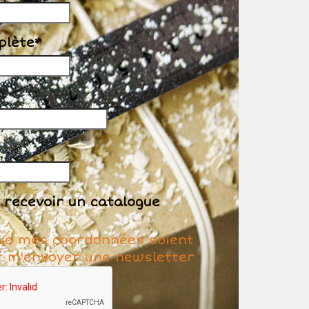
plète*
 recevoir un catalogue
ue mes coordonnées soient
ur m'envoyer une newsletter