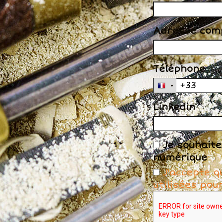
Adresse com
Téléphone
Linkedin
Je souhaite
numérique
J'accepte q
utilisées po