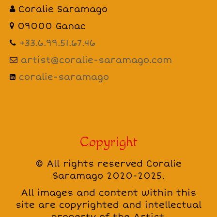
de Femmes – Remise du Prix du
Coralie Saramago
Salon à Coralie Saramago
09000 Ganac
Foix. Coralie Saramago, la
+33.6.99.51.67.46
magicienne qui courbe le bois…
artist@coralie-saramago.com
L’art du Bois et de la vie
coralie-saramago
Stages
L’atelier
Contact
Copyright
© All rights reserved Coralie
Saramago 2020-2025.
All images and content within this
site are copyrighted and intellectual
property of the Artist.