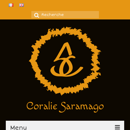
Rechercher
:
Coralie Saramago
Menu