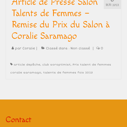
Article de Presse Salon
MAI 2023
Skin
Talents de Femmes –
Eau Tour du Lac
Remise du Prix du Salon à
Pièces d’exception
Coralie Saramago
Collection textures et couleurs
par
Coralie
|
Classé dans :
Non classé
|
0
Biographie
article depêche
,
club soroptimist
,
Prix talent de femmes
L’artiste
coralie saramago
,
talents de femmes foix 2023
Démarche artistique
Actualités
Prochains évènements
Articles de Presse
Contact
Article de Presse Salon Talents